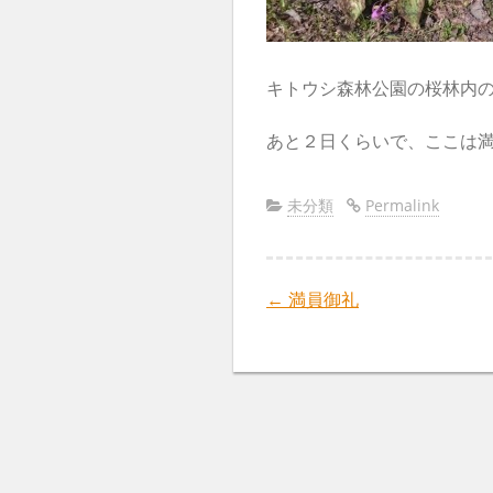
キトウシ森林公園の桜林内
あと２日くらいで、ここは
未分類
Permalink
←
満員御礼
Post
navigation