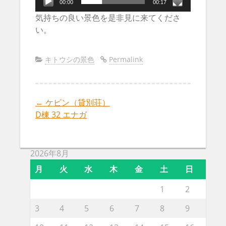
ー
00:00
00:17
気持ちの良い景色を是非見に来てくださ
い。
キトウシの景色
Permalink
←
ケビン（貸別荘）
Post
D棟 32 エナガ
navigation
2026年8月
月
火
水
木
金
土
日
1
2
3
4
5
6
7
8
9