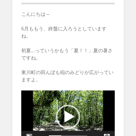
こんにちは～
6月ももう、終盤に入ろうとしています
ね。
初夏…っていうかもう「夏！！」夏の暑さ
ですね。
東川町の田んぼも稲のみどりが広がってい
ますよ。
動
画
プ
レ
ー
ヤ