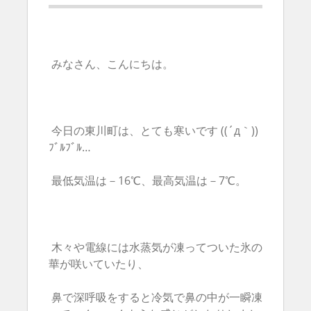
みなさん、こんにちは。
今日の東川町は、とても寒いです ((´д｀))
ﾌﾞﾙﾌﾞﾙ…
最低気温は－16℃、最高気温は－7℃。
木々や電線には水蒸気が凍ってついた氷の
華が咲いていたり、
鼻で深呼吸をすると冷気で鼻の中が一瞬凍