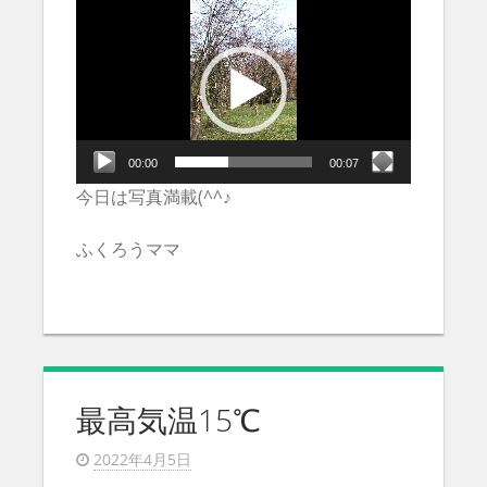
動
画
プ
レ
ー
ヤ
ー
00:00
00:07
今日は写真満載(^^♪
ふくろうママ
最高気温15℃
2022年4月5日