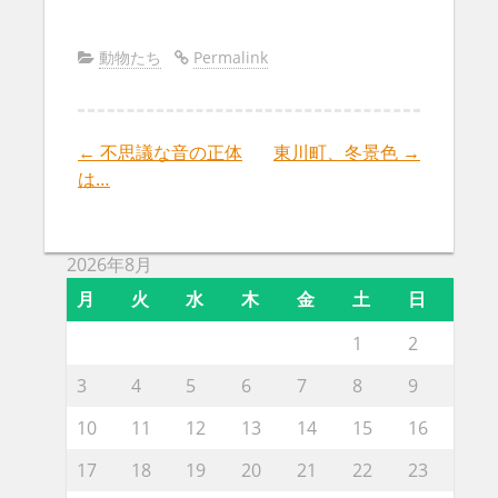
動物たち
Permalink
←
不思議な音の正体
東川町、冬景色
→
Post
は…
navigation
2026年8月
月
火
水
木
金
土
日
1
2
3
4
5
6
7
8
9
10
11
12
13
14
15
16
17
18
19
20
21
22
23