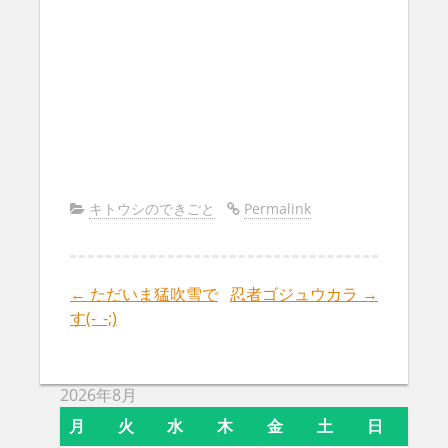
キトウシのできごと
Permalink
←
ただいま猛吹雪で
忍者ゴジュウカラ
→
Post
す(-_-;)
navigation
2026年8月
月
火
水
木
金
土
日