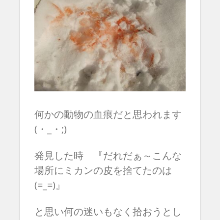
何かの動物の血痕だと思われます
(・_・;)
発見した時 『だれだぁ～こんな
場所にミカンの皮を捨てたのは
(=_=)』
と思い何の迷いもなく拾おうとし