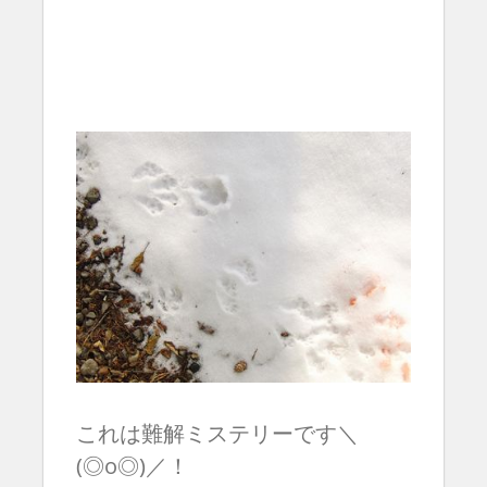
これは難解ミステリーです＼
(◎o◎)／！