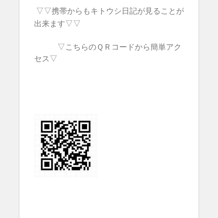
▽▽携帯からもキトウシ日記が見ることが
出来ます▽▽
▽こちらのＱＲコードから簡単アク
セス▽