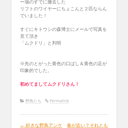
ー場のすでに撤去した
リフトのワイヤーにちょこんと２匹ならん
でいました！
すぐにキトウシの森博士にメールで写真を
見て頂き
「ムクドリ」
と判明
※先のとがった黄色の口ばし＆黄色の足が
印象的でした。
初めてましてムクドリさん！
野鳥たち
Permalink
←
好きな野鳥アンケ
春が近い？それとも