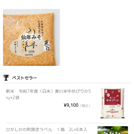
ベストセラー
新米 令和7年度（白米）東川米ゆめぴりか5
㎏×2袋
¥9,100
（税込）
ひがしかわ町限定ラベル １箱 2L×6本入